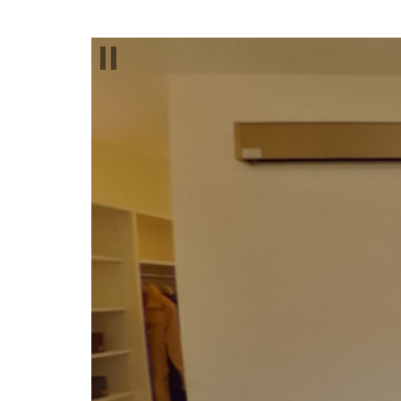
コ
ン
テ
ン
ツ
に
ス
キ
ッ
プ