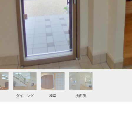
間
ダイニング
和室
洗面所