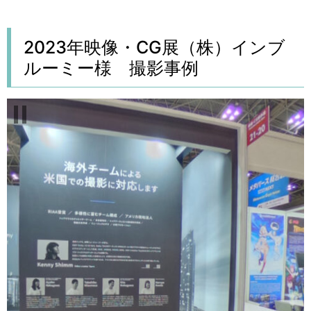
コ
ン
テ
2023年映像・CG展（株）インブ
ン
ルーミー様 撮影事例
ツ
に
ス
キ
ッ
プ